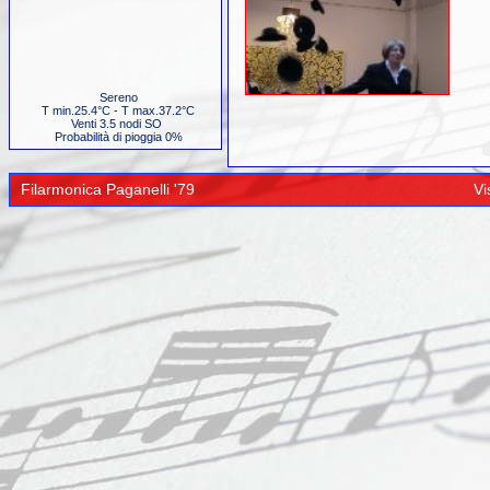
Sereno
T min.25.4°C - T max.37.2°C
Venti 3.5 nodi SO
Probabilità di pioggia 0%
Filarmonica Paganelli '79
Vi