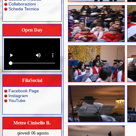
Collaborazioni
Scheda Tecnica
Open Day
FilaSocial
Facebook Page
Instagram
YouTube
Meteo Cinisello B.
giovedì 06 agosto