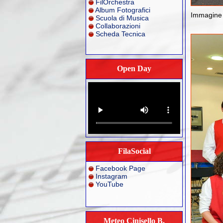
FilOrchestra
Album Fotografici
Immagine 
Scuola di Musica
Collaborazioni
Scheda Tecnica
Open Day
FilaSocial
Facebook Page
Instagram
YouTube
Meteo Cinisello B.