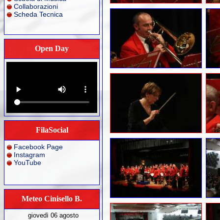
Collaborazioni
Scheda Tecnica
Open Day
FilaSocial
Facebook Page
Instagram
YouTube
Meteo Cinisello B.
giovedì 06 agosto